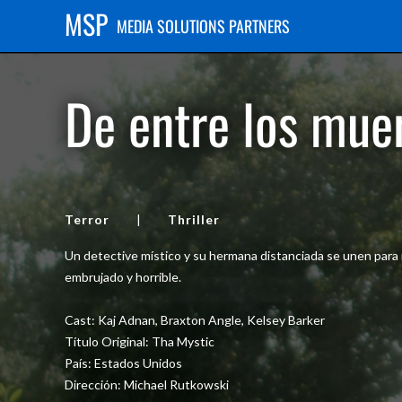
MSP
MEDIA SOLUTIONS PARTNERS
De entre los mue
Terror
|
Thriller
Un detective místico y su hermana distanciada se unen para 
embrujado y horrible.
Cast: Kaj Adnan, Braxton Angle, Kelsey Barker
Título Original: Tha Mystic
País: Estados Unidos
Dirección: Michael Rutkowski