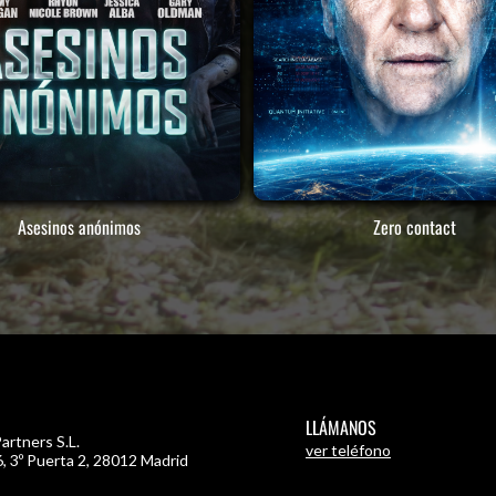
Asesinos anónimos
Zero contact
LLÁMANOS
artners S.L.
ver teléfono
, 3º Puerta 2
,
28012 Madrid