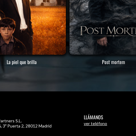
La piel que brilla
Post mortem
LLÁMANOS
artners S.L.
ver teléfono
, 3º Puerta 2
,
28012 Madrid