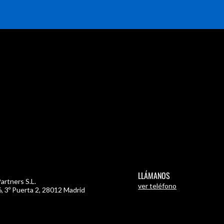
LLÁMANOS
artners S.L.
ver teléfono
, 3º Puerta 2
,
28012 Madrid