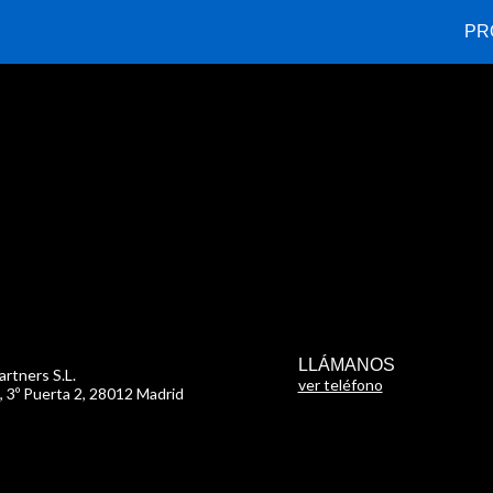
PR
LLÁMANOS
rtners S.L.
ver teléfono
, 3º Puerta 2
,
28012 Madrid